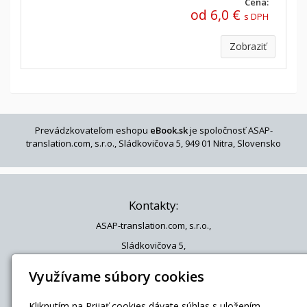
Cena:
od 6,0 €
s DPH
Zobraziť
Prevádzkovateľom eshopu
eBook.sk
je spoločnosť ASAP-
translation.com, s.r.o., Sládkovičova 5, 949 01 Nitra, Slovensko
Kontakty:
ASAP-translation.com, s.r.o.,
Sládkovičova 5,
949 01 Nitra, Slovensko
Využívame súbory cookies
Hotline 24/7: +421 908 790 586
Kliknutím na Prijať cookies dávate súhlas s uložením