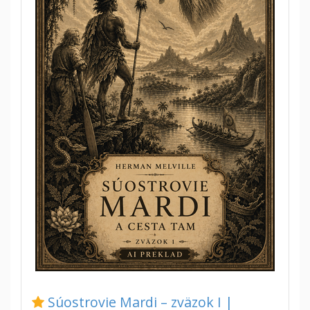
Súostrovie Mardi – zväzok I |