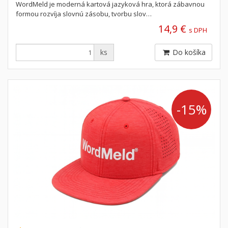
WordMeld je moderná kartová jazyková hra, ktorá zábavnou
formou rozvíja slovnú zásobu, tvorbu slov…
14,9 €
s DPH
ks
Do košíka
-15%