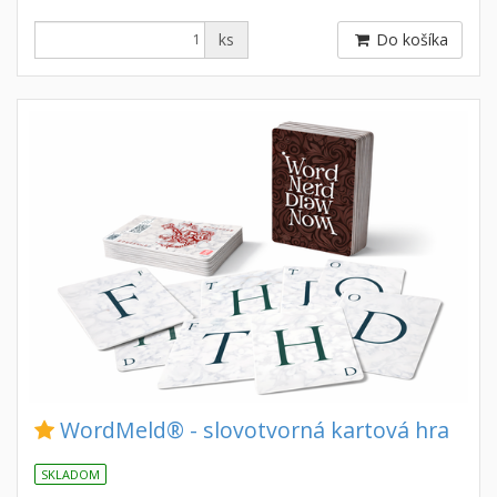
ks
Do košíka
WordMeld® - slovotvorná kartová hra
SKLADOM