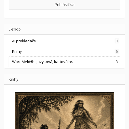
Prihlásiť sa
E-shop
AI prekladače
3
Knihy
6
WordMeld® - jazyková, kartová hra
3
Knihy