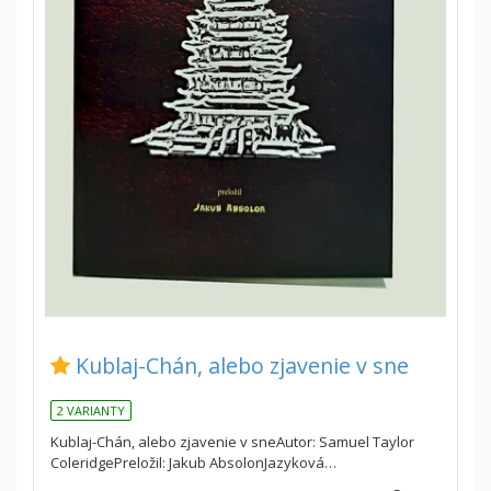
Kublaj-Chán, alebo zjavenie v sne
2 VARIANTY
Kublaj-Chán, alebo zjavenie v sneAutor: Samuel Taylor
ColeridgePreložil: Jakub AbsolonJazyková…