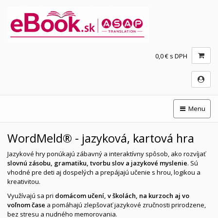
0,0 € s DPH
Menu
WordMeld® - jazyková, kartová hra
Jazykové hry ponúkajú zábavný a interaktívny spôsob, ako rozvíjať
slovnú zásobu, gramatiku, tvorbu slov a jazykové myslenie
. Sú
vhodné pre deti aj dospelých a prepájajú učenie s hrou, logikou a
kreativitou.
Využívajú sa pri
domácom učení, v školách, na kurzoch aj vo
voľnom čase
a pomáhajú zlepšovať jazykové zručnosti prirodzene,
bez stresu a nudného memorovania.