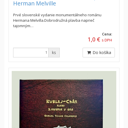
Herman Melville
Prvé slovenské vydanie monumentálneho románu
Hermana Melvilla.Dobrodružná plavba naprieč
tajomným…
Cena:
1,0 €
s DPH
ks
Do košíka