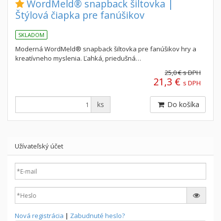
WordMeld® snapback šiltovka |
Štýlová čiapka pre fanúšikov
SKLADOM
Moderná WordMeld® snapback šiltovka pre fanúšikov hry a
kreatívneho myslenia. Ľahká, priedušná…
25,0 €
s DPH
21,3 €
s DPH
ks
Do košíka
Užívateľský účеt
Nová registrácia
|
Zabudnuté heslo?